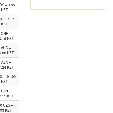
RY = 9.85
KZT
NR = 4.94
KZT
 CHF =
0.16 KZT
 AUD =
0.55 KZT
 AZN =
7.24 KZT
RL = 91.92
KZT
 BYN =
8.15 KZT
0 UZS =
.93 KZT