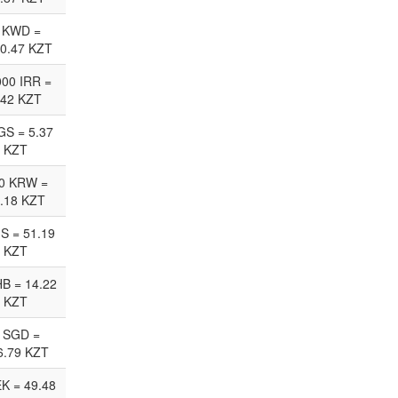
 KWD =
0.47 KZT
00 IRR =
.42 KZT
GS = 5.37
KZT
0 KRW =
.18 KZT
JS = 51.19
KZT
HB = 14.22
KZT
 SGD =
6.79 KZT
EK = 49.48