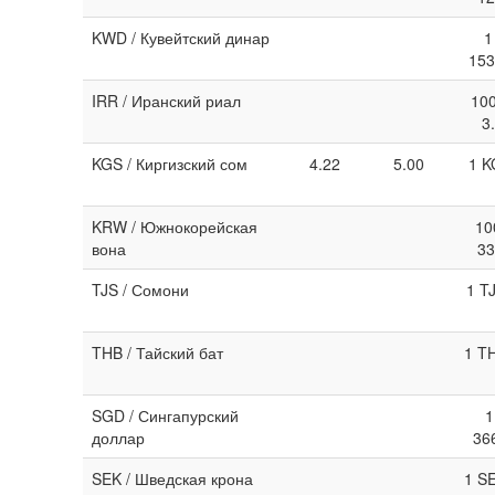
KWD / Кувейтский динар
1
153
IRR / Иранский риал
100
3
KGS / Киргизский сом
4.22
5.00
1 K
KRW / Южнокорейская
10
вона
33
TJS / Сомони
1 T
THB / Тайский бат
1 T
SGD / Сингапурский
1
доллар
36
SEK / Шведская крона
1 S