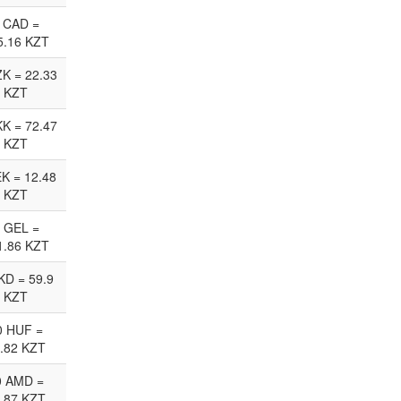
 CAD =
5.16 KZT
ZK = 22.33
KZT
KK = 72.47
KZT
EK = 12.48
KZT
 GEL =
1.86 KZT
KD = 59.9
KZT
0 HUF =
.82 KZT
0 AMD =
.87 KZT