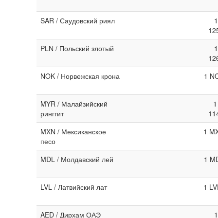
SAR / Саудовский риял
1
12
PLN / Польский злотый
1
12
NOK / Норвежская крона
1 NO
MYR / Малайзийский
1
ринггит
11
MXN / Мексиканское
1 MX
песо
MDL / Молдавский лей
1 MD
LVL / Латвийский лат
1 LV
AED / Дирхам ОАЭ
1