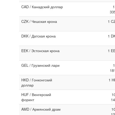
CAD / Канадский доллар
1
33
CZK / Чешская крона
1 C
DKK / Датская крона
1 D
EEK / Эстонская крона
1 E
GEL / Грузинский лари
1
18
HKD / Гонконгский
1 H
доллар
HUF / Венгерский
1
форинт
14
AMD / Армянский драм
1
12