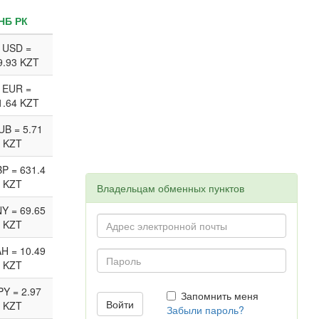
НБ РК
 USD =
9.93 KZT
 EUR =
1.64 KZT
UB = 5.71
KZT
P = 631.4
KZT
Владельцам обменных пунктов
Y = 69.65
KZT
H = 10.49
KZT
PY = 2.97
Запомнить меня
KZT
Забыли пароль?