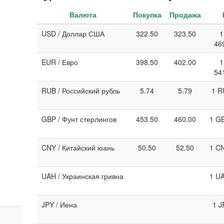
Валюта
Покупка
Продажа
USD / Доллар США
322.50
323.50
1
46
EUR / Евро
398.50
402.00
1
54
RUB / Российский рубль
5.74
5.79
1 R
GBP / Фунт стерлингов
453.50
460.00
1 GB
CNY / Китайский юань
50.50
52.50
1 CN
UAH / Украинская гривна
1 UA
JPY / Иена
1 J