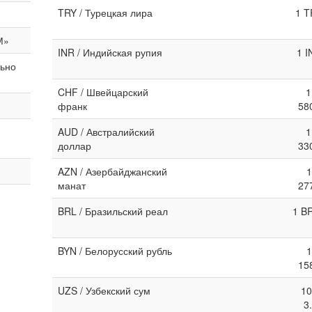
TRY / Турецкая лира
1 T
М»
INR / Индийская рупия
1 I
льно
CHF / Швейцарский
1
франк
58
AUD / Австралийский
1
доллар
33
AZN / Азербайджанский
1
манат
27
BRL / Бразильский реал
1 B
BYN / Белорусский рубль
1
15
UZS / Узбекский сум
10
3