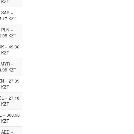
KZT
 SAR =
5.17 KZT
 PLN =
6.05 KZT
K = 49.36
KZT
 MYR =
4.95 KZT
N = 27.39
KZT
L = 27.18
KZT
L = 300.96
KZT
 AED =