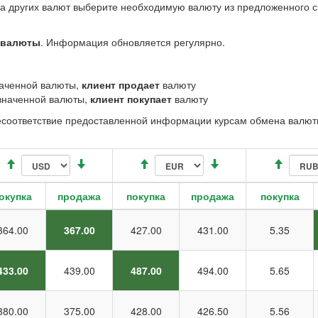
а других валют выберите необходимую валюту из предложенного с
 валюты
. Информация обновляется регулярно.
аченной валюты,
клиент продает
валюту
наченной валюты,
клиент покупает
валюту
несоответствие предоставленной информации курсам обмена валют
окупка
продажа
покупка
продажа
покупка
364.00
367.00
427.00
431.00
5.35
433.00
439.00
487.00
494.00
5.65
380.00
375.00
428.00
426.50
5.56