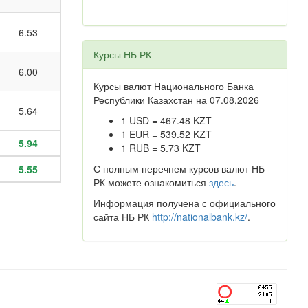
6.53
Курсы НБ РК
6.00
Курсы валют Национального Банка
Республики Казахстан на 07.08.2026
5.64
1 USD = 467.48 KZT
1 EUR = 539.52 KZT
5.94
1 RUB = 5.73 KZT
С полным перечнем курсов валют НБ
5.55
РК можете ознакомиться
здесь
.
Информация получена с официального
сайта НБ РК
http://nationalbank.kz/
.