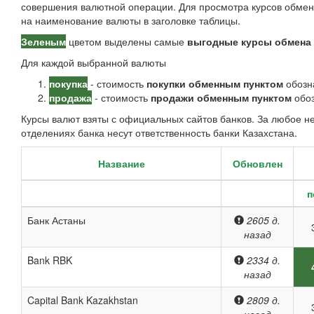
совершения валютной операции. Для просмотра курсов обмен
на наименование валюты в заголовке таблицы.
Зеленым
цветом выделены самые
выгодные курсы обмена
Для каждой выбранной валюты
покупка
- стоимость
покупки обменным пунктом
обозн
продажа
- стоимость
продажи обменным пунктом
обоз
Курсы валют взяты с официальных сайтов банков. За любое 
отделениях банка несут ответственность банки Казахстана.
Название
Обновлен
п
Банк Астаны
2605 д.
назад
Bank RBK
2334 д.
назад
Capital Bank Kazakhstan
2809 д.