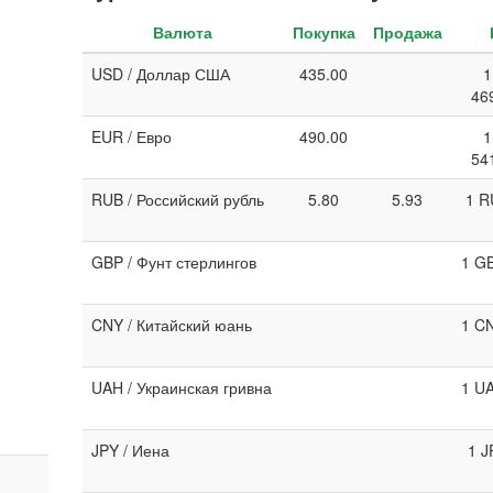
Валюта
Покупка
Продажа
USD / Доллар США
435.00
1
46
EUR / Евро
490.00
1
54
RUB / Российский рубль
5.80
5.93
1 R
GBP / Фунт стерлингов
1 GB
CNY / Китайский юань
1 CN
UAH / Украинская гривна
1 UA
JPY / Иена
1 J