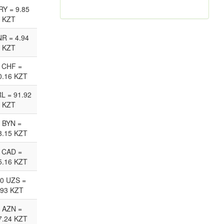
RY = 9.85
KZT
NR = 4.94
KZT
 CHF =
0.16 KZT
RL = 91.92
KZT
 BYN =
8.15 KZT
 CAD =
5.16 KZT
0 UZS =
.93 KZT
 AZN =
7.24 KZT