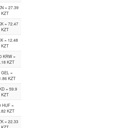
N = 27.39
KZT
KK = 72.47
KZT
EK = 12.48
KZT
0 KRW =
.18 KZT
 GEL =
1.86 KZT
KD = 59.9
KZT
0 HUF =
.82 KZT
ZK = 22.33
KZT