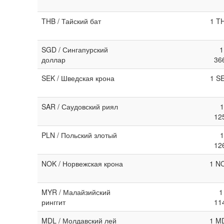
THB / Тайский бат
1 T
SGD / Сингапурский
1
доллар
36
SEK / Шведская крона
1 S
SAR / Саудовский риял
1
12
PLN / Польский злотый
1
12
NOK / Норвежская крона
1 NO
MYR / Малайзийский
1
ринггит
11
MDL / Молдавский лей
1 MD