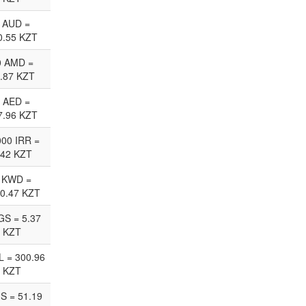
 AUD =
0.55 KZT
0 AMD =
.87 KZT
 AED =
7.96 KZT
00 IRR =
.42 KZT
 KWD =
0.47 KZT
GS = 5.37
KZT
L = 300.96
KZT
JS = 51.19