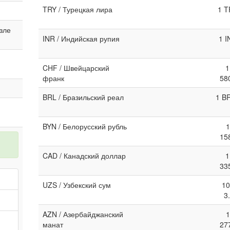
TRY / Турецкая лира
1 T
озле
INR / Индийская рупия
1 I
CHF / Швейцарский
1
франк
58
BRL / Бразильский реал
1 B
BYN / Белорусский рубль
1
15
CAD / Канадский доллар
1
33
UZS / Узбекский сум
10
3
AZN / Азербайджанский
1
манат
27