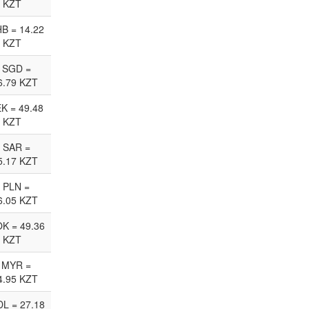
KZT
HB = 14.22
KZT
 SGD =
6.79 KZT
EK = 49.48
KZT
 SAR =
5.17 KZT
 PLN =
6.05 KZT
K = 49.36
KZT
 MYR =
4.95 KZT
L = 27.18