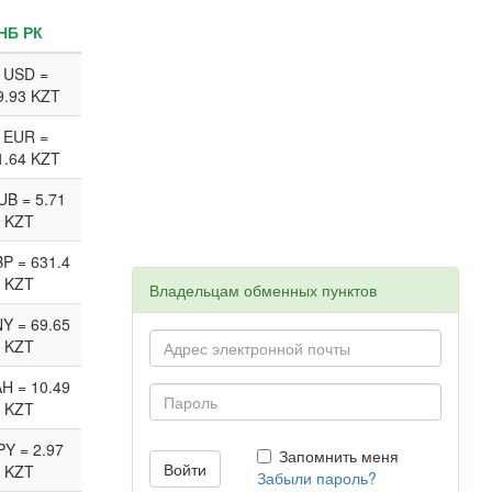
НБ РК
 USD =
9.93 KZT
 EUR =
1.64 KZT
UB = 5.71
KZT
P = 631.4
KZT
Владельцам обменных пунктов
Y = 69.65
KZT
H = 10.49
KZT
PY = 2.97
Запомнить меня
KZT
Забыли пароль?