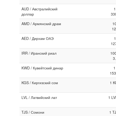
AUD / Австралийский
1
доллар
33
AMD / Армянский драм
1
12
AED / Дирхам ОАЭ
1
12
IRR / Иранский риал
100
3
KWD / Кувейтский динар
1
153
KGS / Киргизский сом
1 K
LVL / Латвийский лат
1 LV
TJS / Сомони
1 T