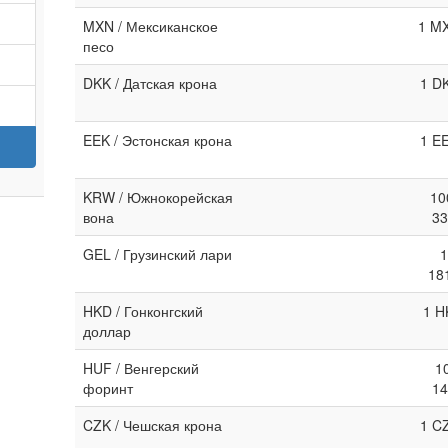
MXN / Мексиканское
1 MX
песо
DKK / Датская крона
1 D
EEK / Эстонская крона
1 E
KRW / Южнокорейская
10
вона
33
GEL / Грузинский лари
1
18
HKD / Гонконгский
1 H
доллар
HUF / Венгерский
1
форинт
14
CZK / Чешская крона
1 C