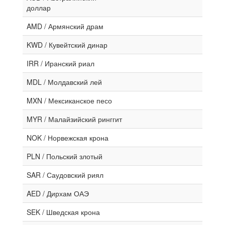
доллар
AMD / Армянский драм
KWD / Кувейтский динар
IRR / Иранский риал
MDL / Молдавский лей
MXN / Мексиканское песо
MYR / Малайзийский ринггит
NOK / Норвежская крона
PLN / Польский злотый
SAR / Саудовский риял
AED / Дирхам ОАЭ
SEK / Шведская крона