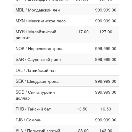
MDL / Молдавский лей
999,999.00
MXN / Мексиканское песо
999,999.00
MYR / Малайзийский
117.00
127.00
ринггит
NOK / Норвежская крона
999,999.00
SAR / Саудовский риял
999,999.00
LVL / Латвийский лат
SEK / Шведская крона
999,999.00
SGD / Сингапурский
999,999.00
доллар
THB / Тайский бат
13.50
16.50
TJS / Сомони
999,999.00
PLN / Польский злотый
123.00
143.00