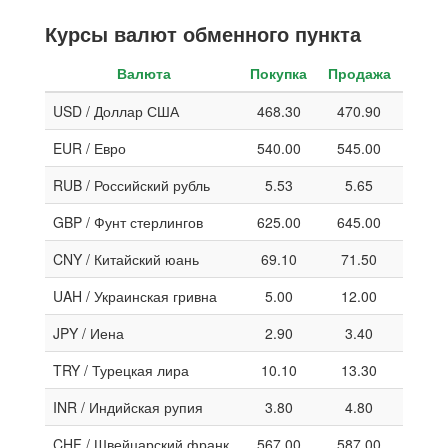
Курсы валют обменного пункта
Валюта
Покупка
Продажа
USD / Доллар США
468.30
470.90
EUR / Евро
540.00
545.00
RUB / Российский рубль
5.53
5.65
GBP / Фунт стерлингов
625.00
645.00
CNY / Китайский юань
69.10
71.50
UAH / Украинская гривна
5.00
12.00
JPY / Иена
2.90
3.40
TRY / Турецкая лира
10.10
13.30
INR / Индийская рупия
3.80
4.80
CHF / Швейцарский франк
567.00
587.00