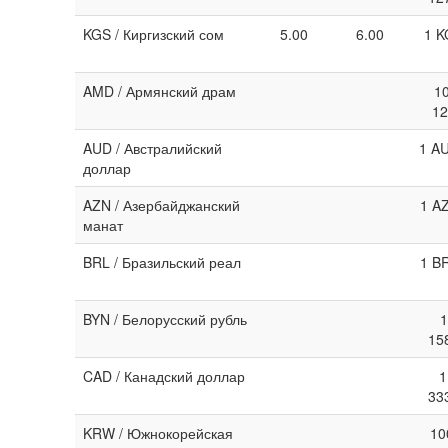
KGS / Киргизский сом
5.00
6.00
1 K
AMD / Армянский драм
1
12
AUD / Австралийский
1 AU
доллар
AZN / Азербайджанский
1 A
манат
BRL / Бразильский реал
1 B
BYN / Белорусский рубль
1
15
CAD / Канадский доллар
1
33
KRW / Южнокорейская
10