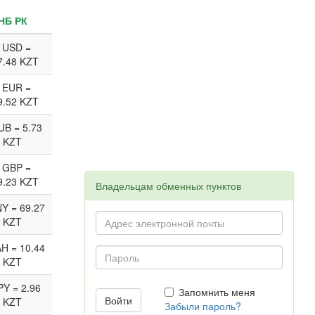
НБ РК
 USD =
7.48 KZT
 EUR =
9.52 KZT
UB = 5.73
KZT
 GBP =
9.23 KZT
Владельцам обменных пунктов
Y = 69.27
KZT
H = 10.44
KZT
PY = 2.96
Запомнить меня
KZT
Забыли пароль?