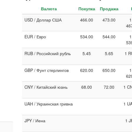
Валюта
Покупка
Продажа
USD / Доллар США
466.00
473.00
1
46
EUR / Евро
534.00
544.00
1
53
RUB / Российский рубль
5.45
5.65
1 R
GBP / Фунт стерлингов
620.00
650.00
1
62
CNY / Китайский юань
68.00
72.00
1 CN
UAH / Украинская гривна
1 UA
JPY / Иена
1 J