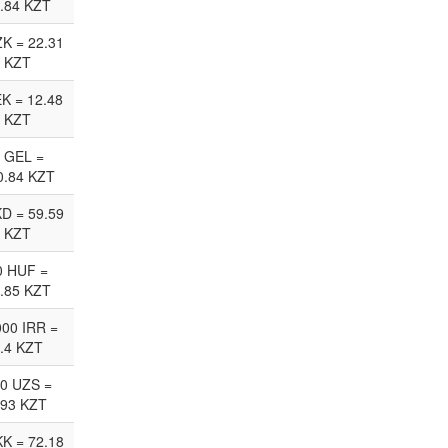
.84 KZT
ZK = 22.31
KZT
EK = 12.48
KZT
 GEL =
0.84 KZT
D = 59.59
KZT
0 HUF =
.85 KZT
00 IRR =
.4 KZT
0 UZS =
.93 KZT
KK = 72.18