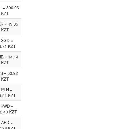
L = 300.96
KZT
EK = 49.35
KZT
 SGD =
4.71 KZT
HB = 14.14
KZT
JS = 50.92
KZT
 PLN =
5.51 KZT
 KWD =
2.49 KZT
 AED =
7.28 KZT