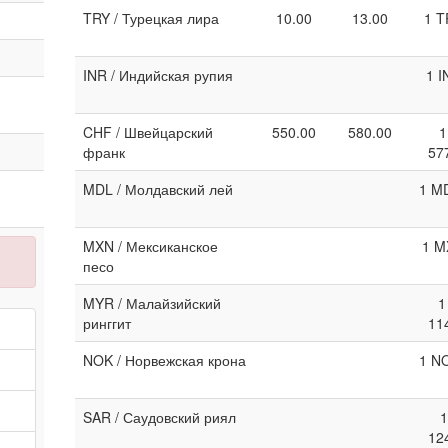
TRY / Турецкая лира
10.00
13.00
1 T
INR / Индийская рупия
1 I
CHF / Швейцарский
550.00
580.00
1
франк
57
MDL / Молдавский лей
1 MD
MXN / Мексиканское
1 M
песо
MYR / Малайзийский
1
ринггит
11
NOK / Норвежская крона
1 NO
SAR / Саудовский риял
1
12