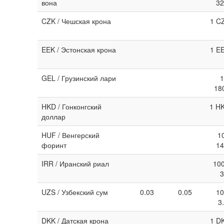
вона
32
CZK / Чешская крона
1 C
EEK / Эстонская крона
1 E
GEL / Грузинский лари
1
18
HKD / Гонконгский
1 HK
доллар
HUF / Венгерский
1
форинт
14
IRR / Иранский риал
100
3
UZS / Узбекский сум
0.03
0.05
10
3
DKK / Датская крона
1 D