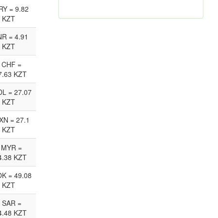
RY = 9.82
KZT
NR = 4.91
KZT
 CHF =
7.63 KZT
L = 27.07
KZT
XN = 27.1
KZT
 MYR =
4.38 KZT
K = 49.08
KZT
 SAR =
4.48 KZT