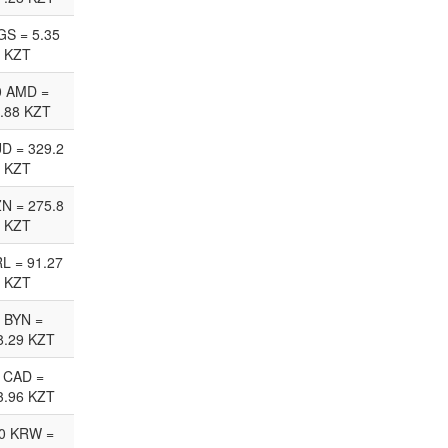
GS = 5.35
KZT
0 AMD =
.88 KZT
D = 329.2
KZT
ZN = 275.8
KZT
RL = 91.27
KZT
 BYN =
8.29 KZT
 CAD =
3.96 KZT
0 KRW =