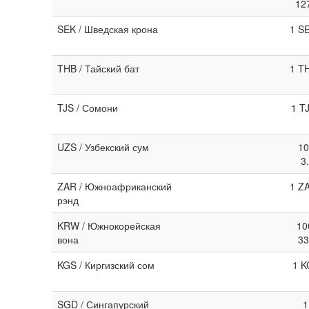
12
SEK / Шведская крона
1 S
THB / Тайский бат
1 T
TJS / Сомони
1 T
UZS / Узбекский сум
10
3
ZAR / Южноафриканский
1 Z
рэнд
KRW / Южнокорейская
10
вона
33
KGS / Киргизский сом
1 K
SGD / Сингапурский
1