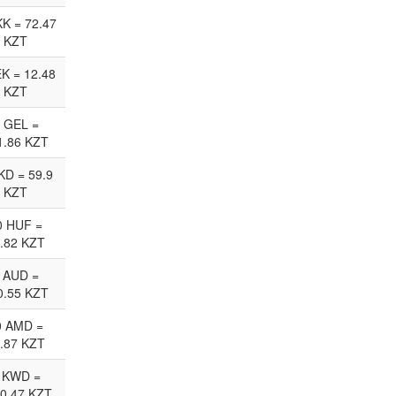
KK = 72.47
KZT
EK = 12.48
KZT
 GEL =
1.86 KZT
KD = 59.9
KZT
0 HUF =
.82 KZT
 AUD =
0.55 KZT
0 AMD =
.87 KZT
 KWD =
0.47 KZT