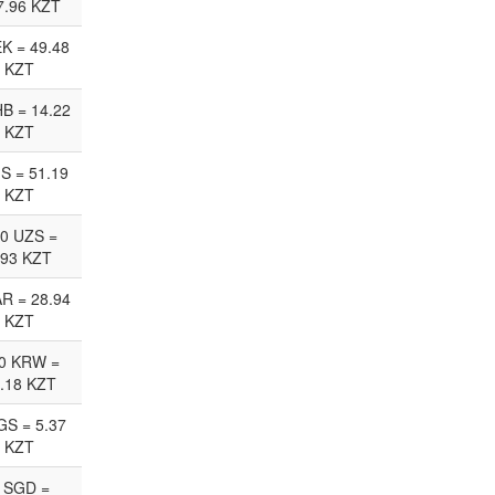
7.96 KZT
EK = 49.48
KZT
HB = 14.22
KZT
JS = 51.19
KZT
0 UZS =
.93 KZT
AR = 28.94
KZT
0 KRW =
.18 KZT
GS = 5.37
KZT
 SGD =