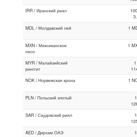
IRR / Иранский риал
100
3
MDL / Молдавский лей
1 MD
MXN / Мексиканское
1 MX
песо
MYR / Малайзийский
1
ринггит
11
NOK / Норвежская крона
1 NO
PLN / Польский злотый
1
12
SAR / Саудовский риял
1
12
AED / Дирхам ОАЭ
1