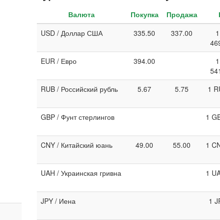
Валюта
Покупка
Продажа
USD / Доллар США
335.50
337.00
1
46
EUR / Евро
394.00
1
54
RUB / Российский рубль
5.67
5.75
1 R
GBP / Фунт стерлингов
1 GB
CNY / Китайский юань
49.00
55.00
1 CN
UAH / Украинская гривна
1 UA
JPY / Иена
1 J