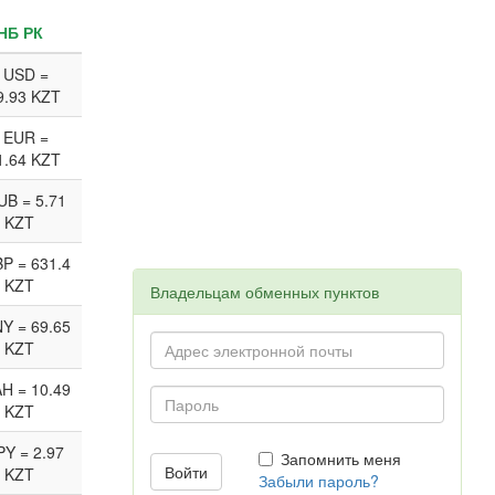
НБ РК
 USD =
9.93 KZT
 EUR =
1.64 KZT
UB = 5.71
KZT
P = 631.4
KZT
Владельцам обменных пунктов
Y = 69.65
KZT
H = 10.49
KZT
PY = 2.97
Запомнить меня
KZT
Забыли пароль?