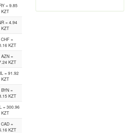
RY = 9.85
KZT
NR = 4.94
KZT
 CHF =
0.16 KZT
 AZN =
7.24 KZT
RL = 91.92
KZT
 BYN =
8.15 KZT
L = 300.96
KZT
 CAD =
5.16 KZT