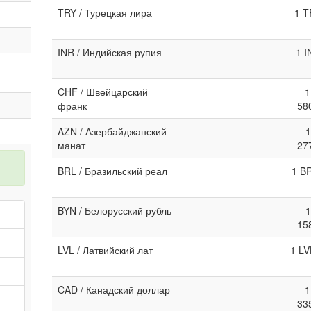
TRY / Турецкая лира
1 T
INR / Индийская рупия
1 I
CHF / Швейцарский
1
франк
58
AZN / Азербайджанский
1
манат
27
BRL / Бразильский реал
1 B
BYN / Белорусский рубль
1
15
LVL / Латвийский лат
1 LV
CAD / Канадский доллар
1
33