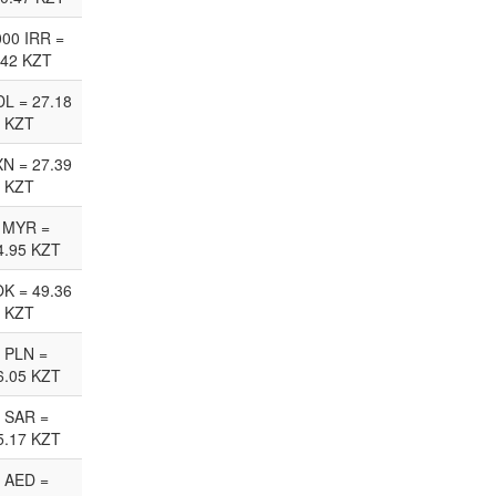
00 IRR =
.42 KZT
L = 27.18
KZT
N = 27.39
KZT
 MYR =
4.95 KZT
K = 49.36
KZT
 PLN =
6.05 KZT
 SAR =
5.17 KZT
 AED =