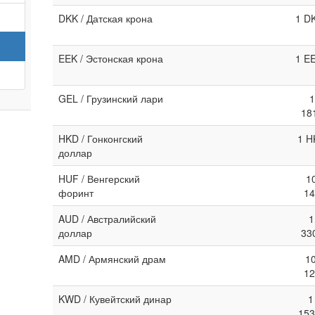
DKK / Датская крона
1 D
EEK / Эстонская крона
1 E
GEL / Грузинский лари
1
18
HKD / Гонконгский
1 H
доллар
HUF / Венгерский
1
форинт
14
AUD / Австралийский
1
доллар
33
AMD / Армянский драм
1
12
KWD / Кувейтский динар
1
153