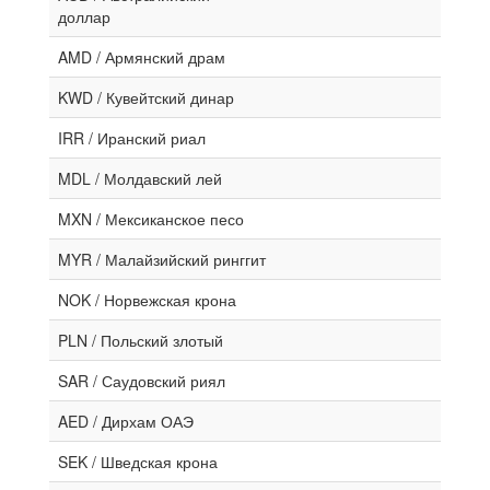
доллар
AMD / Армянский драм
KWD / Кувейтский динар
IRR / Иранский риал
MDL / Молдавский лей
MXN / Мексиканское песо
MYR / Малайзийский ринггит
NOK / Норвежская крона
PLN / Польский злотый
SAR / Саудовский риял
AED / Дирхам ОАЭ
SEK / Шведская крона