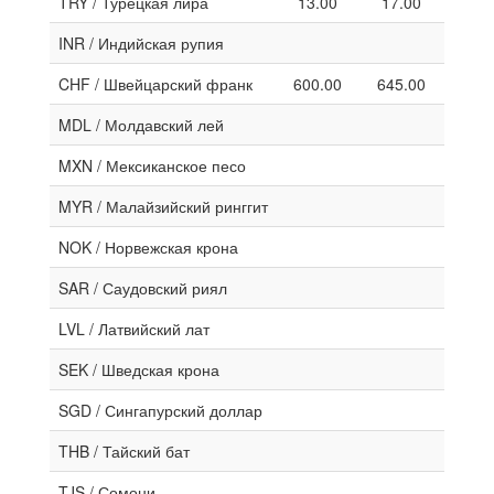
TRY / Турецкая лира
13.00
17.00
INR / Индийская рупия
CHF / Швейцарский франк
600.00
645.00
MDL / Молдавский лей
MXN / Мексиканское песо
MYR / Малайзийский ринггит
NOK / Норвежская крона
SAR / Саудовский риял
LVL / Латвийский лат
SEK / Шведская крона
SGD / Сингапурский доллар
THB / Тайский бат
TJS / Сомони