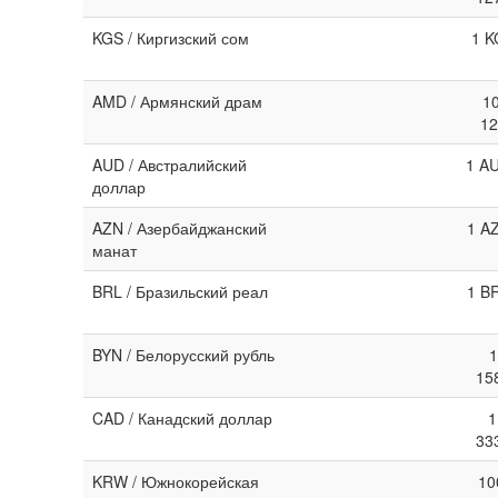
KGS / Киргизский сом
1 K
AMD / Армянский драм
1
12
AUD / Австралийский
1 AU
доллар
AZN / Азербайджанский
1 A
манат
BRL / Бразильский реал
1 B
BYN / Белорусский рубль
1
15
CAD / Канадский доллар
1
33
KRW / Южнокорейская
10