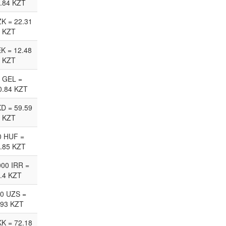
.84 KZT
ZK = 22.31
KZT
EK = 12.48
KZT
 GEL =
0.84 KZT
D = 59.59
KZT
0 HUF =
.85 KZT
00 IRR =
.4 KZT
0 UZS =
.93 KZT
KK = 72.18