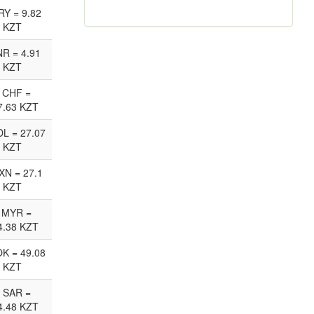
RY = 9.82
KZT
NR = 4.91
KZT
 CHF =
7.63 KZT
L = 27.07
KZT
XN = 27.1
KZT
 MYR =
4.38 KZT
K = 49.08
KZT
 SAR =
4.48 KZT