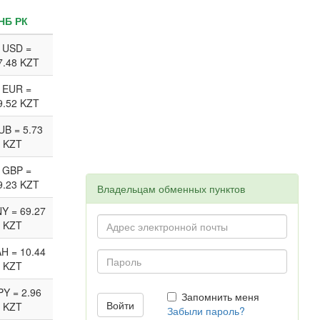
НБ РК
 USD =
7.48 KZT
 EUR =
9.52 KZT
UB = 5.73
KZT
 GBP =
9.23 KZT
Владельцам обменных пунктов
Y = 69.27
KZT
H = 10.44
KZT
PY = 2.96
Запомнить меня
KZT
Забыли пароль?