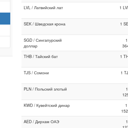
LVL / Латвийский лат
1 LV
SEK / Шведская крона
1 S
SGD / Сингапурский
1
доллар
36
THB / Тайский бат
1 T
TJS / Сомони
1 T
PLN / Польский злотый
1
12
KWD / Кувейтский динар
1
152
AED / Дирхам ОАЭ
1
12