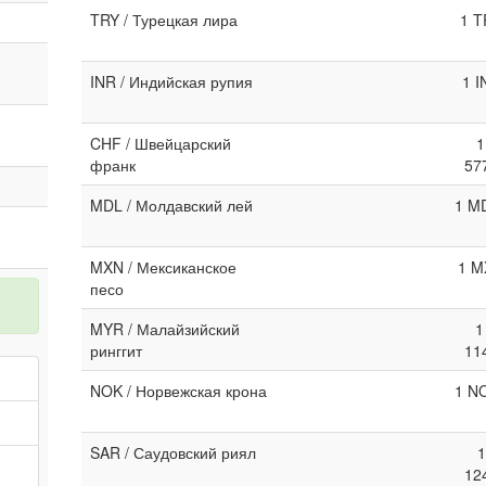
TRY / Турецкая лира
1 T
INR / Индийская рупия
1 I
CHF / Швейцарский
1
франк
57
MDL / Молдавский лей
1 MD
MXN / Мексиканское
1 M
песо
MYR / Малайзийский
1
ринггит
11
NOK / Норвежская крона
1 NO
SAR / Саудовский риял
1
12