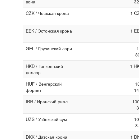
вона
32
CZK / Чешская крона
1 C
EEK / Эстонская крона
1 E
GEL / Грузинский лари
1
18
HKD / Гонконгский
1 HK
доллар
HUF / Венгерский
1
форинт
14
IRR / Иранский риал
100
3
UZS / Узбекский сум
10
3
DKK / Датская крона
1 D