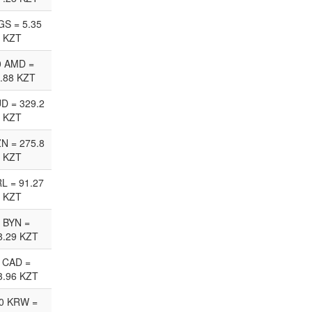
GS = 5.35
KZT
0 AMD =
.88 KZT
D = 329.2
KZT
ZN = 275.8
KZT
RL = 91.27
KZT
 BYN =
8.29 KZT
 CAD =
3.96 KZT
0 KRW =