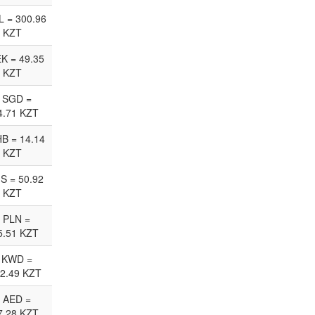
L = 300.96
KZT
EK = 49.35
KZT
 SGD =
4.71 KZT
HB = 14.14
KZT
JS = 50.92
KZT
 PLN =
5.51 KZT
 KWD =
2.49 KZT
 AED =
7.28 KZT