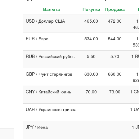
Валюта
Покупка
Продажа
USD / Доллар США
465.00
472.00
1
46
EUR / Евро
534.00
544.00
1
53
RUB / Российский рубль
5.50
5.70
1 R
GBP / Фунт стерлингов
630.00
660.00
1
62
CNY / Китайский юань
70.00
73.00
1 CN
UAH / Украинская гривна
1 UA
JPY / Иена
1 J