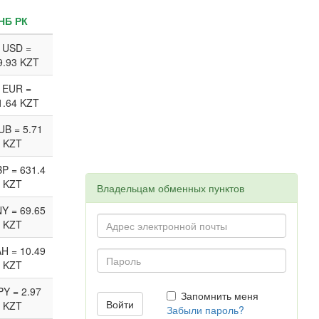
НБ РК
 USD =
9.93 KZT
 EUR =
1.64 KZT
UB = 5.71
KZT
P = 631.4
KZT
Владельцам обменных пунктов
Y = 69.65
KZT
H = 10.49
KZT
PY = 2.97
Запомнить меня
KZT
Забыли пароль?