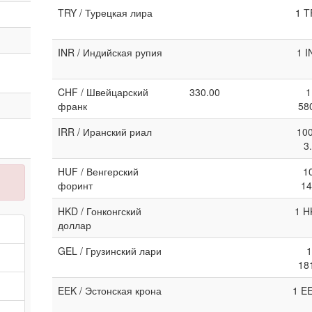
TRY / Турецкая лира
1 T
INR / Индийская рупия
1 I
CHF / Швейцарский
330.00
1
франк
58
IRR / Иранский риал
100
3
HUF / Венгерский
1
форинт
14
HKD / Гонконгский
1 H
доллар
GEL / Грузинский лари
1
18
EEK / Эстонская крона
1 E