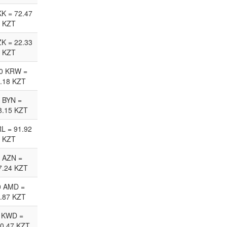
KK = 72.47
KZT
ZK = 22.33
KZT
0 KRW =
.18 KZT
 BYN =
8.15 KZT
RL = 91.92
KZT
 AZN =
7.24 KZT
0 AMD =
.87 KZT
 KWD =
0.47 KZT