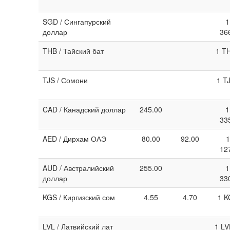
SGD / Сингапурский
1
доллар
36
THB / Тайский бат
1 T
TJS / Сомони
1 T
CAD / Канадский доллар
245.00
1
33
AED / Дирхам ОАЭ
80.00
92.00
1
12
AUD / Австралийский
255.00
1
доллар
33
KGS / Киргизский сом
4.55
4.70
1 K
LVL / Латвийский лат
1 LV