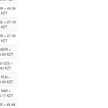
K = 49.36
KZT
L = 27.18
KZT
N = 27.39
KZT
 MYR =
4.95 KZT
0 UZS =
.93 KZT
 PLN =
6.05 KZT
 SAR =
5.17 KZT
EK = 49.48