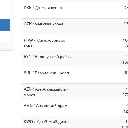
DKK / Датская крона
1 D
CZK / Чешская крона
1 C
KRW / Южнокорейская
10
вона
33
BYN / Белорусский рубль
1
15
BRL / Бразильский реал
1 B
AZN / Азербайджанский
1
манат
27
AMD / Армянский драм
1
12
KWD / Кувейтский динар
1
153