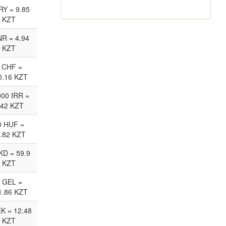
RY = 9.85
KZT
NR = 4.94
KZT
 CHF =
0.16 KZT
00 IRR =
.42 KZT
0 HUF =
.82 KZT
KD = 59.9
KZT
 GEL =
1.86 KZT
EK = 12.48
KZT