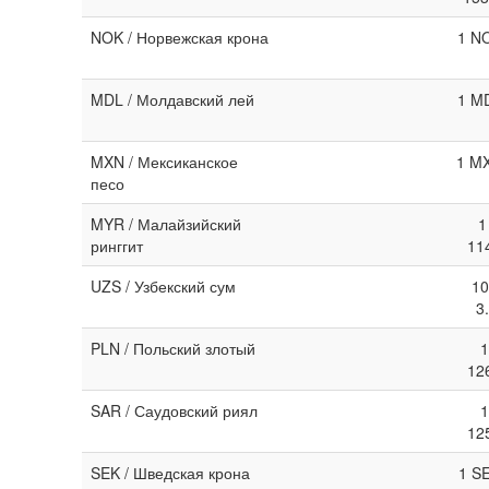
NOK / Норвежская крона
1 NO
MDL / Молдавский лей
1 MD
MXN / Мексиканское
1 MX
песо
MYR / Малайзийский
1
ринггит
11
UZS / Узбекский сум
10
3
PLN / Польский злотый
1
12
SAR / Саудовский риял
1
12
SEK / Шведская крона
1 S