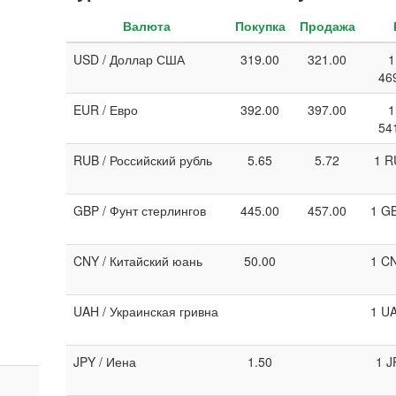
Валюта
Покупка
Продажа
USD / Доллар США
319.00
321.00
1
46
EUR / Евро
392.00
397.00
1
54
RUB / Российский рубль
5.65
5.72
1 R
GBP / Фунт стерлингов
445.00
457.00
1 GB
CNY / Китайский юань
50.00
1 CN
UAH / Украинская гривна
1 UA
JPY / Иена
1.50
1 J