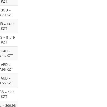
KZT
 SGD =
6.79 KZT
HB = 14.22
KZT
JS = 51.19
KZT
 CAD =
5.16 KZT
 AED =
7.96 KZT
 AUD =
0.55 KZT
GS = 5.37
KZT
L = 300.96