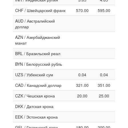
CHF / Швейцарский франк
570.00
595.00
AUD / Австралийский
доллар
AZN / Азербайджанский
манат
BRL / Бразильский реал
BYN / Белорусский рубль
UZS / Узбекский сум
0.04
0.04
CAD / Канадский доллар
321.00
351.00
CZK / Чешская крона
20.00
25.00
DKK / Датская крона
EEK / Эстонская крона
GEL / Грузинский лари
180.00
200.00