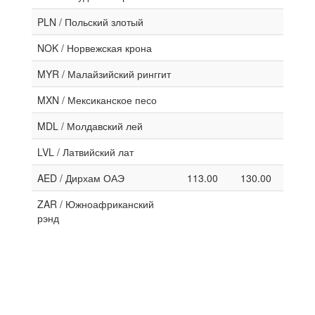
PLN / Польский злотый
NOK / Норвежская крона
MYR / Малайзийский ринггит
MXN / Мексиканское песо
MDL / Молдавский лей
LVL / Латвийский лат
AED / Дирхам ОАЭ
113.00
130.00
ZAR / Южноафриканский
рэнд