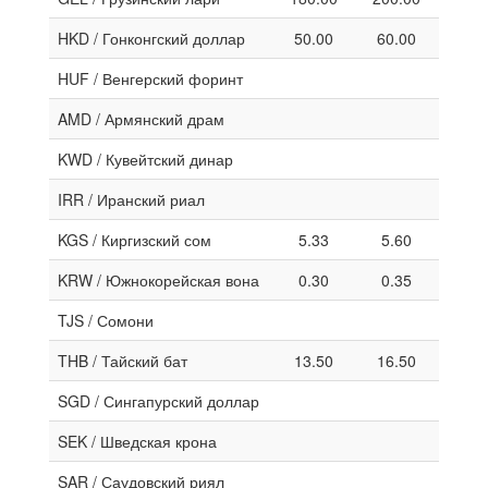
HKD / Гонконгский доллар
50.00
60.00
HUF / Венгерский форинт
AMD / Армянский драм
KWD / Кувейтский динар
IRR / Иранский риал
KGS / Киргизский сом
5.33
5.60
KRW / Южнокорейская вона
0.30
0.35
TJS / Сомони
THB / Тайский бат
13.50
16.50
SGD / Сингапурский доллар
SEK / Шведская крона
SAR / Саудовский риял