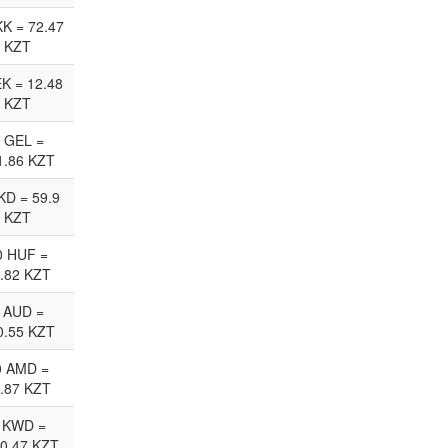
KK = 72.47
KZT
EK = 12.48
KZT
 GEL =
1.86 KZT
KD = 59.9
KZT
0 HUF =
.82 KZT
 AUD =
0.55 KZT
0 AMD =
.87 KZT
 KWD =
0.47 KZT