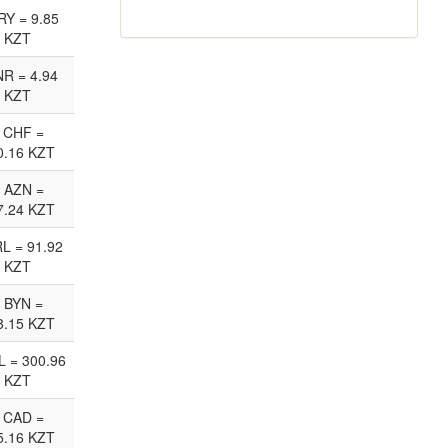
RY = 9.85
KZT
NR = 4.94
KZT
 CHF =
0.16 KZT
 AZN =
7.24 KZT
RL = 91.92
KZT
 BYN =
8.15 KZT
L = 300.96
KZT
 CAD =
5.16 KZT