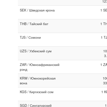
12
SEK / Шведская крона
1 S
THB / Тайский бат
1 T
TJS / Сомони
1 T
UZS / Узбекский сум
10
3
ZAR / Южноафриканский
1 Z
рэнд
KRW / Южнокорейская
10
вона
33
KGS / Киргизский сом
1 K
SGD / Сингапурский
1