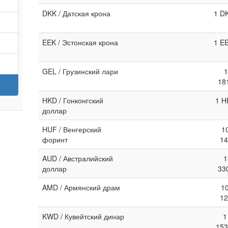
DKK / Датская крона
1 D
EEK / Эстонская крона
1 E
GEL / Грузинский лари
1
18
HKD / Гонконгский
1 H
доллар
HUF / Венгерский
1
форинт
14
AUD / Австралийский
1
доллар
33
AMD / Армянский драм
1
12
KWD / Кувейтский динар
1
153