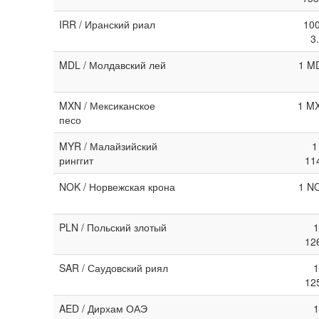
IRR / Иранский риал
100
3
MDL / Молдавский лей
1 MD
MXN / Мексиканское
1 MX
песо
MYR / Малайзийский
1
ринггит
11
NOK / Норвежская крона
1 NO
PLN / Польский злотый
1
12
SAR / Саудовский риял
1
12
AED / Дирхам ОАЭ
1