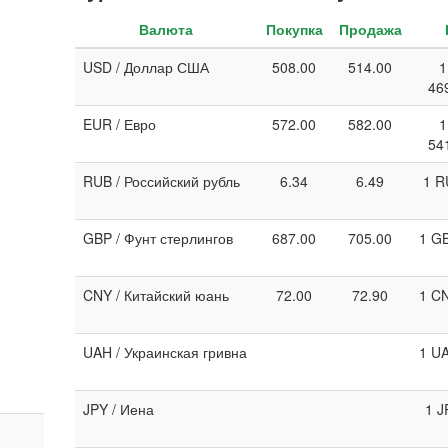
Валюта
Покупка
Продажа
USD / Доллар США
508.00
514.00
1
46
EUR / Евро
572.00
582.00
1
54
RUB / Российский рубль
6.34
6.49
1 R
GBP / Фунт стерлингов
687.00
705.00
1 GB
CNY / Китайский юань
72.00
72.90
1 CN
UAH / Украинская гривна
1 UA
JPY / Иена
1 J