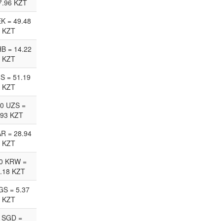
7.96 KZT
EK = 49.48
KZT
HB = 14.22
KZT
JS = 51.19
KZT
0 UZS =
.93 KZT
AR = 28.94
KZT
0 KRW =
.18 KZT
GS = 5.37
KZT
 SGD =