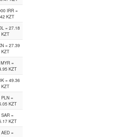
00 IRR =
.42 KZT
L = 27.18
KZT
N = 27.39
KZT
 MYR =
4.95 KZT
K = 49.36
KZT
 PLN =
6.05 KZT
 SAR =
5.17 KZT
 AED =