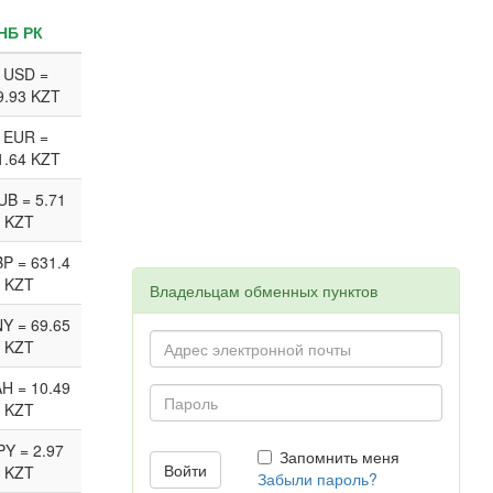
НБ РК
 USD =
9.93 KZT
 EUR =
1.64 KZT
UB = 5.71
KZT
P = 631.4
KZT
Владельцам обменных пунктов
Y = 69.65
KZT
H = 10.49
KZT
PY = 2.97
Запомнить меня
KZT
Забыли пароль?