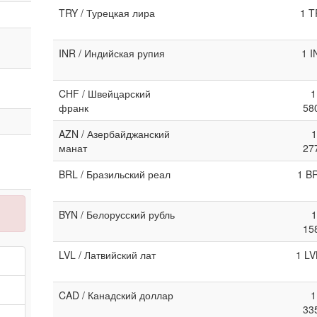
TRY / Турецкая лира
1 T
INR / Индийская рупия
1 I
CHF / Швейцарский
1
франк
58
AZN / Азербайджанский
1
манат
27
BRL / Бразильский реал
1 B
BYN / Белорусский рубль
1
15
LVL / Латвийский лат
1 LV
CAD / Канадский доллар
1
33