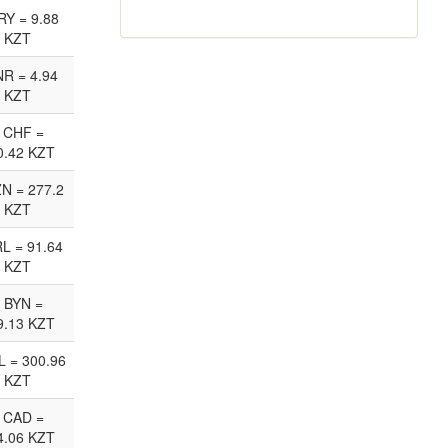
RY = 9.88
KZT
NR = 4.94
KZT
 CHF =
0.42 KZT
ZN = 277.2
KZT
RL = 91.64
KZT
 BYN =
9.13 KZT
L = 300.96
KZT
 CAD =
4.06 KZT