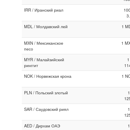
IRR / Иранский риал
100
3
MDL / Молдавский лей
1 MD
MXN / Мексиканское
1 MX
песо
MYR / Малайзийский
1
ринггит
11
NOK / Норвежская крона
1 NO
PLN / Польский злотый
1
12
SAR / Саудовский риял
1
12
AED / Дирхам ОАЭ
1