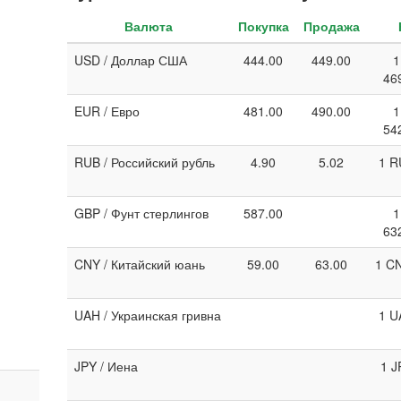
Валюта
Покупка
Продажа
USD / Доллар США
444.00
449.00
1
46
EUR / Евро
481.00
490.00
1
54
RUB / Российский рубль
4.90
5.02
1 R
GBP / Фунт стерлингов
587.00
1
63
CNY / Китайский юань
59.00
63.00
1 CN
UAH / Украинская гривна
1 U
JPY / Иена
1 J