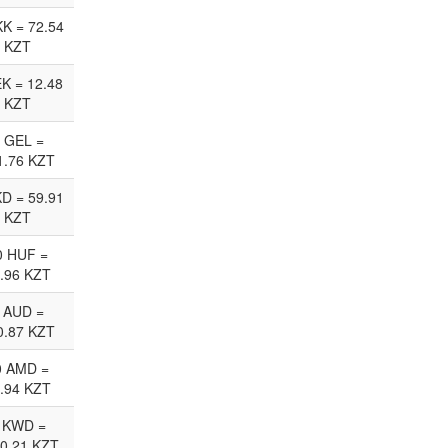
KK = 72.54
KZT
EK = 12.48
KZT
 GEL =
1.76 KZT
D = 59.91
KZT
0 HUF =
.96 KZT
 AUD =
0.87 KZT
0 AMD =
.94 KZT
 KWD =
0.21 KZT