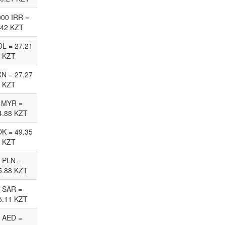
00 IRR =
.42 KZT
L = 27.21
KZT
N = 27.27
KZT
 MYR =
4.88 KZT
K = 49.35
KZT
 PLN =
5.88 KZT
 SAR =
5.11 KZT
 AED =