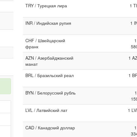
TRY / Турецкая лира
1 T
INR / Индийская рупия
1 I
CHF / Швейцарский
1
франк
58
AZN / Азербайджанский
1 A
манат
BRL / Бразильский реал
1 B
BYN / Белорусский рубль
1
15
LVL / Латвийский лат
1 LV
CAD / Канадский доллар
1
33