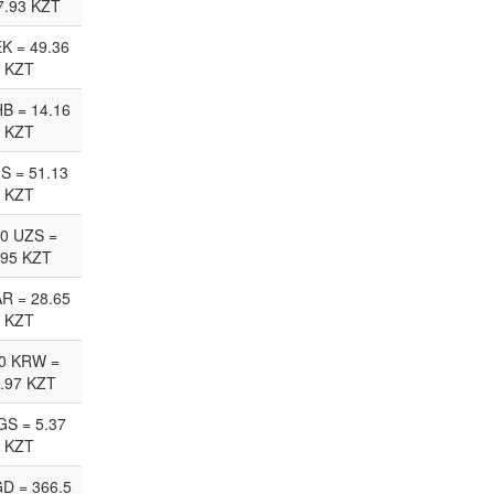
7.93 KZT
EK = 49.36
KZT
HB = 14.16
KZT
JS = 51.13
KZT
0 UZS =
.95 KZT
AR = 28.65
KZT
0 KRW =
.97 KZT
GS = 5.37
KZT
D = 366.5