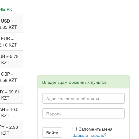
НБ РК
 USD =
9.85 KZT
 EUR =
2.16 KZT
UB = 5.78
KZT
 GBP =
2.56 KZT
Владельцам обменных пунктов
Y = 69.61
KZT
AH = 10.5
KZT
PY = 2.98
Запомнить меня
KZT
Забыли пароль?