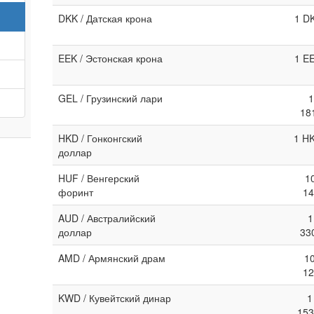
DKK / Датская крона
1 D
EEK / Эстонская крона
1 E
GEL / Грузинский лари
1
18
HKD / Гонконгский
1 HK
доллар
HUF / Венгерский
1
форинт
14
AUD / Австралийский
1
доллар
33
AMD / Армянский драм
1
12
KWD / Кувейтский динар
1
153