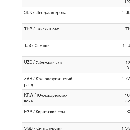
12
SEK / Шведская крона
1 S
THB / Тайский бат
1 T
TJS / Сомони
1 T
UZS / Узбекский сум
10
3
ZAR / Южноафриканский
1 Z
рэнд
KRW / Южнокорейская
10
вона
32
KGS / Киргизский сом
1 K
SGD / Сингапурский
1 SG