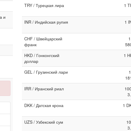
TRY / Турецкая лира
1 T
а и
INR / Индийская рупия
1 I
CHF / Швейцарский
1
франк
58
HKD / Гонконгский
1 H
доллар
GEL / Грузинский лари
1
18
IRR / Иранский риал
100
3
DKK / Датская крона
1 D
UZS / Узбекский сум
10
3