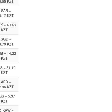
6.05 KZT
 SAR =
5.17 KZT
EK = 49.48
KZT
 SGD =
6.79 KZT
HB = 14.22
KZT
JS = 51.19
KZT
 AED =
7.96 KZT
GS = 5.37
KZT
0 KRW =