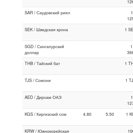
12
SAR / Саудовский риял
1
12
SEK / Шведская крона
1 S
SGD / Сингапурский
1
доллар
36
THB / Тайский бат
1 T
TJS / Сомони
1 T
AED / Дирхам ОАЭ
1
12
KGS / Киргизский сом
4.80
5.50
1 K
KRW / Южнокорейская
10