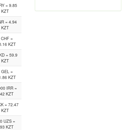
RY = 9.85
KZT
NR = 4.94
KZT
 CHF =
0.16 KZT
KD = 59.9
KZT
 GEL =
1.86 KZT
00 IRR =
.42 KZT
KK = 72.47
KZT
0 UZS =
.93 KZT