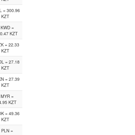
L = 300.96
KZT
 KWD =
0.47 KZT
ZK = 22.33
KZT
L = 27.18
KZT
N = 27.39
KZT
 MYR =
4.95 KZT
K = 49.36
KZT
 PLN =