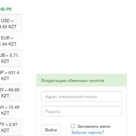
НБ РК
 USD =
9.93 KZT
 EUR =
1.64 KZT
UB = 5.71
KZT
P = 631.4
KZT
Владельцам обменных пунктов
Y = 69.65
KZT
H = 10.49
KZT
PY = 2.97
Запомнить меня
KZT
Забыли пароль?