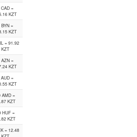
 CAD =
5.16 KZT
 BYN =
8.15 KZT
RL = 91.92
KZT
 AZN =
7.24 KZT
 AUD =
0.55 KZT
0 AMD =
.87 KZT
0 HUF =
.82 KZT
EK = 12.48
KZT