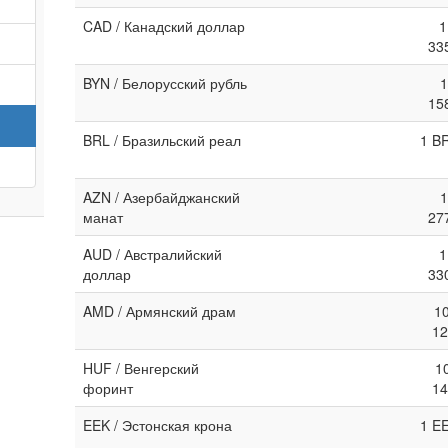
CAD / Канадский доллар
1
33
BYN / Белорусский рубль
1
15
BRL / Бразильский реал
1 B
AZN / Азербайджанский
1
манат
27
AUD / Австралийский
1
доллар
33
AMD / Армянский драм
1
12
HUF / Венгерский
1
форинт
14
EEK / Эстонская крона
1 E