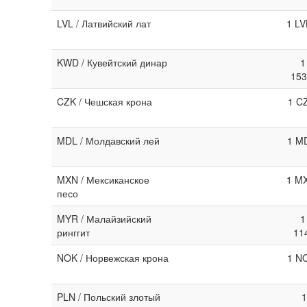
LVL / Латвийский лат
1 LV
KWD / Кувейтский динар
1
153
CZK / Чешская крона
1 C
MDL / Молдавский лей
1 MD
MXN / Мексиканское
1 MX
песо
MYR / Малайзийский
1
ринггит
11
NOK / Норвежская крона
1 NO
PLN / Польский злотый
1