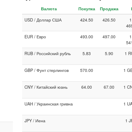
Валюта
Покупка
Продажа
USD / Доллар США
424.50
426.50
1
46
EUR / Евро
493.00
497.00
1
54
RUB / Российский рубль
5.83
5.90
1 R
GBP / Фунт стерлингов
570.00
1 GB
CNY / Китайский юань
64.00
67.00
1 CN
UAH / Украинская гривна
1 UA
JPY / Иена
1 J