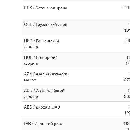
EEK / Эстонская крона
1 E
GEL / Грузинский лари
1
18
HKD / Гонконгский
1 H
доллар
HUF / Венгерский
1
форинт
14
AZN / Азербайджанский
1
манат
27
AUD / Австралийский
1
доллар
33
AED / Дирхам ОАЭ
1
12
IRR / Иранский риал
100
3