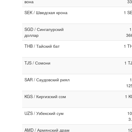
вона
33
SEK / Шведская крона
1 S
SGD / Сингапурский
1
доллар
36
THB / Тайский бат
1 T
TJS / Сомони
1 T
SAR / Саудовский риял
1
12
KGS / Киргизский сом
1 K
UZS / Узбекский сум
10
3
AMD / Армянский драм
1