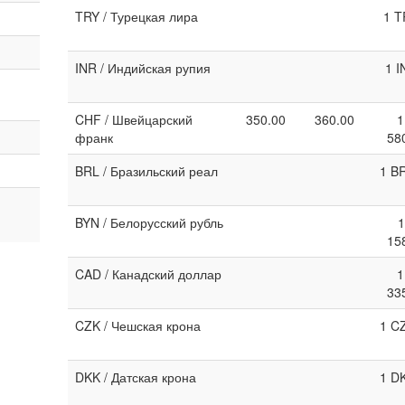
TRY / Турецкая лира
1 T
INR / Индийская рупия
1 I
CHF / Швейцарский
350.00
360.00
1
франк
58
BRL / Бразильский реал
1 B
BYN / Белорусский рубль
1
15
CAD / Канадский доллар
1
33
CZK / Чешская крона
1 C
DKK / Датская крона
1 D