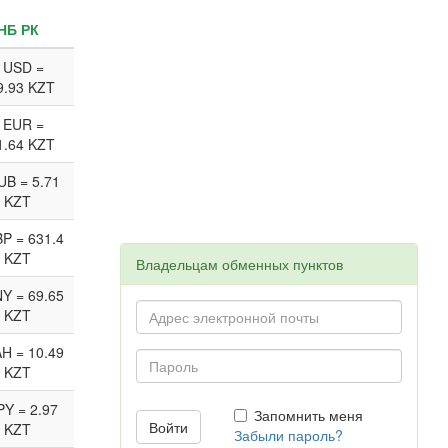
НБ РК
 USD =
9.93 KZT
 EUR =
1.64 KZT
UB = 5.71
KZT
P = 631.4
KZT
Владельцам обменных пунктов
Y = 69.65
KZT
H = 10.49
KZT
PY = 2.97
Запомнить меня
KZT
Забыли пароль?