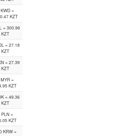
 KWD =
0.47 KZT
L = 300.96
KZT
L = 27.18
KZT
N = 27.39
KZT
 MYR =
4.95 KZT
K = 49.36
KZT
 PLN =
6.05 KZT
0 KRW =