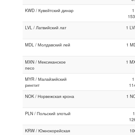
KWD / Кувейтский динар
1
153
LVL / Латвийский лат
1 LV
MDL / Молдавский лей
1 MD
MXN / Мексиканское
1 MX
песо
MYR / Малайзийский
1
ринггит
11
NOK / Норвежская крона
1 NO
PLN / Польский злотый
1
12
KRW / Южнокорейская
10