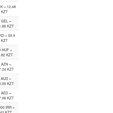
EK = 12.48
KZT
 GEL =
1.86 KZT
KD = 59.9
KZT
0 HUF =
.82 KZT
 AZN =
7.24 KZT
 AUD =
0.55 KZT
 AED =
7.96 KZT
00 IRR =
.42 KZT