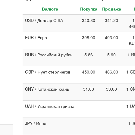
Валюта
Покупка
Продажа
USD / Доллар США
340.80
341.20
1
46
EUR / Евро
398.00
403.00
1
54
RUB / Российский рубль
5.86
5.90
1 R
GBP / Фунт стерлингов
450.00
466.00
1 GB
CNY / Китайский юань
51.00
53.00
1 CN
UAH / Украинская гривна
1 UA
JPY / Иена
1 J