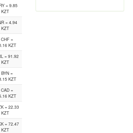
RY = 9.85
KZT
NR = 4.94
KZT
 CHF =
0.16 KZT
RL = 91.92
KZT
 BYN =
8.15 KZT
 CAD =
5.16 KZT
ZK = 22.33
KZT
KK = 72.47
KZT