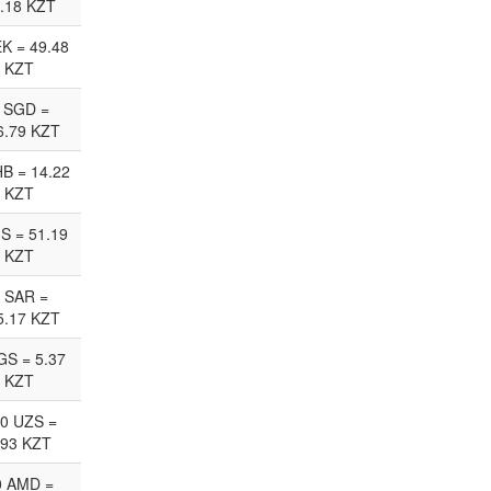
.18 KZT
EK = 49.48
KZT
 SGD =
6.79 KZT
HB = 14.22
KZT
JS = 51.19
KZT
 SAR =
5.17 KZT
GS = 5.37
KZT
0 UZS =
.93 KZT
0 AMD =