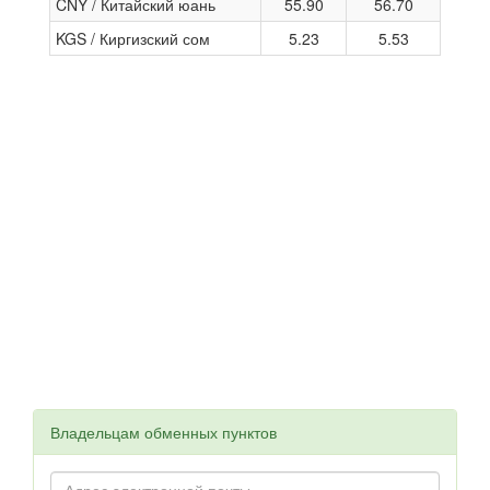
CNY / Китайский юань
55.90
56.70
KGS / Киргизский сом
5.23
5.53
Владельцам обменных пунктов