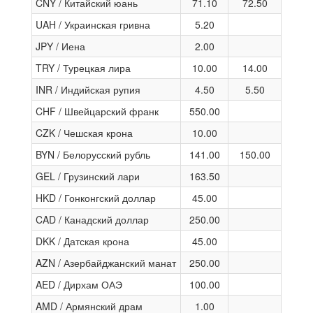
CNY / Китайский юань
71.10
72.50
UAH / Украинская гривна
5.20
JPY / Иена
2.00
TRY / Турецкая лира
10.00
14.00
INR / Индийская рупия
4.50
5.50
CHF / Швейцарский франк
550.00
CZK / Чешская крона
10.00
BYN / Белорусский рубль
141.00
150.00
GEL / Грузинский лари
163.50
HKD / Гонконгский доллар
45.00
CAD / Канадский доллар
250.00
DKK / Датская крона
45.00
AZN / Азербайджанский манат
250.00
AED / Дирхам ОАЭ
100.00
AMD / Армянский драм
1.00