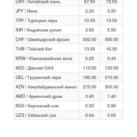
CNY / Китайский юань
67.50
72.50
JPY / Иена
2.30
3.30
TRY / Турецкая лира
10.50
13.50
INR / Индийская рупия
3.50
5.50
CHF / Швейцарский франк
560.00
590.00
THB / Тайский бат
13.00
16.50
KRW / Южнокорейская вона
0.25
0.40
AED / Дирхам ОАЭ
110.00
130.00
GEL / Грузинский лари
190.00
210.00
AZN / Азербайджанский манат
275.00
305.00
AMD / Армянский драм
0.40
1.40
KGS / Киргизский сом
5.30
5.90
UZS / Узбекский сум
0.04
0.05