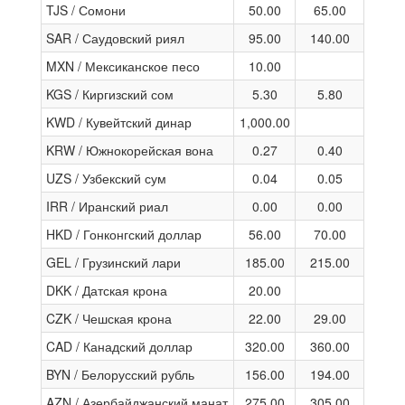
TJS / Сомони
50.00
65.00
SAR / Саудовский риял
95.00
140.00
MXN / Мексиканское песо
10.00
KGS / Киргизский сом
5.30
5.80
KWD / Кувейтский динар
1,000.00
KRW / Южнокорейская вона
0.27
0.40
UZS / Узбекский сум
0.04
0.05
IRR / Иранский риал
0.00
0.00
HKD / Гонконгский доллар
56.00
70.00
GEL / Грузинский лари
185.00
215.00
DKK / Датская крона
20.00
CZK / Чешская крона
22.00
29.00
CAD / Канадский доллар
320.00
360.00
BYN / Белорусский рубль
156.00
194.00
AZN / Азербайджанский манат
275.00
305.00