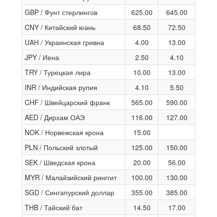
GBP / Фунт стерлингов
625.00
645.00
CNY / Китайский юань
68.50
72.50
UAH / Украинская гривна
4.00
13.00
JPY / Иена
2.50
4.10
TRY / Турецкая лира
10.00
13.00
INR / Индийская рупия
4.10
5.50
CHF / Швейцарский франк
565.00
590.00
AED / Дирхам ОАЭ
116.00
127.00
NOK / Норвежская крона
15.00
PLN / Польский злотый
125.00
150.00
SEK / Шведская крона
20.00
56.00
MYR / Малайзийский ринггит
100.00
130.00
SGD / Сингапурский доллар
355.00
385.00
THB / Тайский бат
14.50
17.00