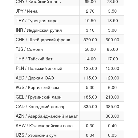
CNY / Китайский юань
69.00
73.50
JPY / Иена
2.70
3.50
TRY / Турецкая лира
10.50
13.50
INR / Индийская рупия
3.10
5.00
CHF / Швейцарский франк
570.00
600.00
TJS / Сомони
50.00
65.00
THB / Тайский бат
14.00
17.00
PLN / Польский злотый
125.00
150.00
AED / Дирхам ОАЭ
115.00
129.00
KGS / Киргизский сом
5.30
6.00
GEL / Грузинский лари
185.00
210.00
CAD / Канадский доллар
335.00
385.00
AZN / Азербайджанский манат
303.00
KRW / Южнокорейская вона
0.30
0.40
UZS / Узбекский сум
0.04
0.05