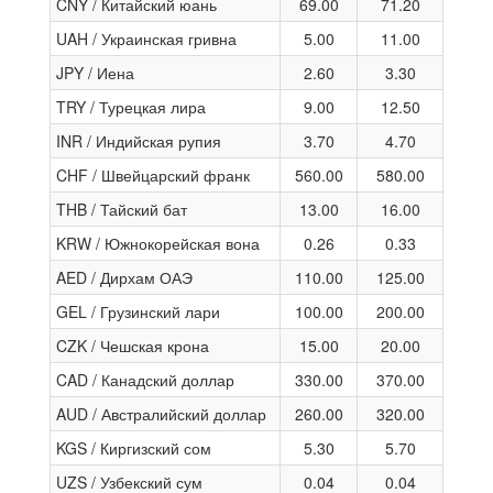
CNY / Китайский юань
69.00
71.20
UAH / Украинская гривна
5.00
11.00
JPY / Иена
2.60
3.30
TRY / Турецкая лира
9.00
12.50
INR / Индийская рупия
3.70
4.70
CHF / Швейцарский франк
560.00
580.00
THB / Тайский бат
13.00
16.00
KRW / Южнокорейская вона
0.26
0.33
AED / Дирхам ОАЭ
110.00
125.00
GEL / Грузинский лари
100.00
200.00
CZK / Чешская крона
15.00
20.00
CAD / Канадский доллар
330.00
370.00
AUD / Австралийский доллар
260.00
320.00
KGS / Киргизский сом
5.30
5.70
UZS / Узбекский сум
0.04
0.04