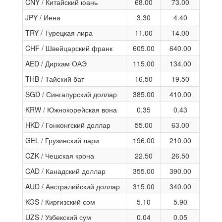
CNY / Китайский юань
68.00
73.00
JPY / Иена
3.30
4.40
TRY / Турецкая лира
11.00
14.00
CHF / Швейцарский франк
605.00
640.00
AED / Дирхам ОАЭ
115.00
134.00
THB / Тайский бат
16.50
19.50
SGD / Сингапурский доллар
385.00
410.00
KRW / Южнокорейская вона
0.35
0.43
HKD / Гонконгский доллар
55.00
63.00
GEL / Грузинский лари
196.00
210.00
CZK / Чешская крона
22.50
26.50
CAD / Канадский доллар
355.00
390.00
AUD / Австралийский доллар
315.00
340.00
KGS / Киргизский сом
5.10
5.90
UZS / Узбекский сум
0.04
0.05