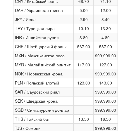
CNY / Китайский юань
68.70
71.10
UAH / Украинская гривна
5.00
12.00
JPY / Иена
2.90
3.40
TRY / Турецкая лира
10.10
13.30
INR / Индийская рупия
3.80
4.80
CHF / Швейцарский франк
567.00
587.00
MXN / Мексиканское песо
999,999.00
MYR / Малайзийский ринггит
117.00
127.00
NOK / Норвежская крона
999,999.00
PLN / Польский злотый
123.00
143.00
SAR / Саудовский риял
999,999.00
SEK / Шведская крона
999,999.00
SGD / Сингапурский доллар
999,999.00
THB / Тайский бат
13.50
16.50
TJS / Сомони
999,999.00