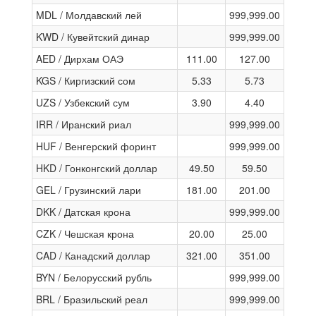
MDL / Молдавский лей
999,999.00
KWD / Кувейтский динар
999,999.00
AED / Дирхам ОАЭ
111.00
127.00
KGS / Киргизский сом
5.33
5.73
UZS / Узбекский сум
3.90
4.40
IRR / Иранский риал
999,999.00
HUF / Венгерский форинт
999,999.00
HKD / Гонконгский доллар
49.50
59.50
GEL / Грузинский лари
181.00
201.00
DKK / Датская крона
999,999.00
CZK / Чешская крона
20.00
25.00
CAD / Канадский доллар
321.00
351.00
BYN / Белорусский рубль
999,999.00
BRL / Бразильский реал
999,999.00