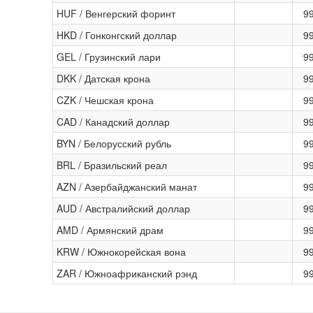
HUF / Венгерский форинт
9
HKD / Гонконгский доллар
9
GEL / Грузинский лари
9
DKK / Датская крона
9
CZK / Чешская крона
9
CAD / Канадский доллар
9
BYN / Белорусский рубль
9
BRL / Бразильский реал
9
AZN / Азербайджанский манат
9
AUD / Австралийский доллар
9
AMD / Армянский драм
9
KRW / Южнокорейская вона
9
ZAR / Южноафриканский рэнд
9