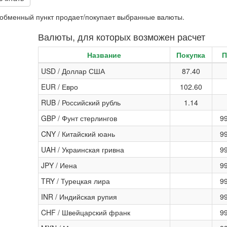
и обменный пункт продает/покупает выбранные валюты.
Валюты, для которых возможен расчет
Название
Покупка
П
USD / Доллар США
87.40
EUR / Евро
102.60
RUB / Российский рубль
1.14
GBP / Фунт стерлингов
9
CNY / Китайский юань
9
UAH / Украинская гривна
9
JPY / Иена
9
TRY / Турецкая лира
9
INR / Индийская рупия
9
CHF / Швейцарский франк
9