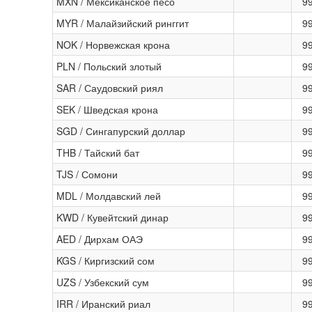
MXN / Мексиканское песо
9
MYR / Малайзийский ринггит
9
NOK / Норвежская крона
9
PLN / Польский злотый
9
SAR / Саудовский риял
9
SEK / Шведская крона
9
SGD / Сингапурский доллар
9
THB / Тайский бат
9
TJS / Сомони
9
MDL / Молдавский лей
9
KWD / Кувейтский динар
9
AED / Дирхам ОАЭ
9
KGS / Киргизский сом
9
UZS / Узбекский сум
9
IRR / Иранский риал
9