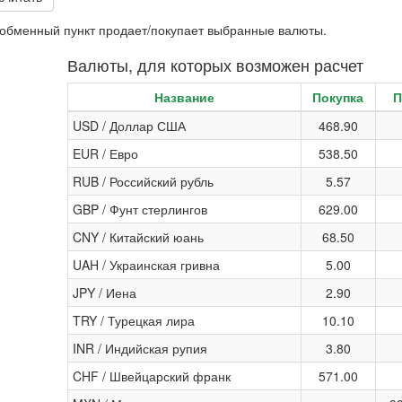
и обменный пункт продает/покупает выбранные валюты.
Валюты, для которых возможен расчет
Название
Покупка
П
USD / Доллар США
468.90
EUR / Евро
538.50
RUB / Российский рубль
5.57
GBP / Фунт стерлингов
629.00
CNY / Китайский юань
68.50
UAH / Украинская гривна
5.00
JPY / Иена
2.90
TRY / Турецкая лира
10.10
INR / Индийская рупия
3.80
CHF / Швейцарский франк
571.00