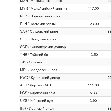
MXN / Мексиканское песо
9
MYR / Малайзийский ринггит
117.00
NOK / Норвежская крона
9
PLN / Польский злотый
123.00
SAR / Саудовский риял
9
SEK / Шведская крона
9
SGD / Сингапурский доллар
9
THB / Тайский бат
13.50
TJS / Сомони
9
MDL / Молдавский лей
9
KWD / Кувейтский динар
9
AED / Дирхам ОАЭ
111.00
KGS / Киргизский сом
5.33
UZS / Узбекский сум
3.90
IRR / Иранский риал
9