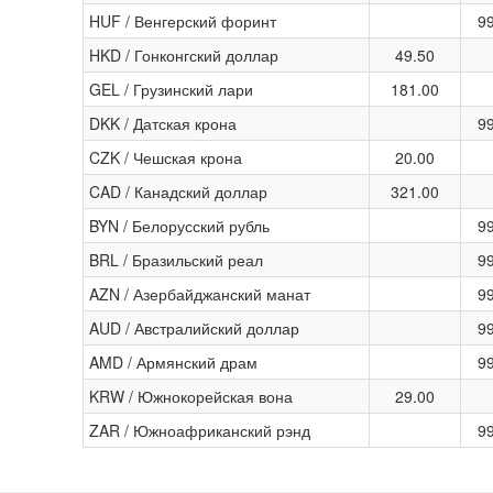
HUF / Венгерский форинт
9
HKD / Гонконгский доллар
49.50
GEL / Грузинский лари
181.00
DKK / Датская крона
9
CZK / Чешская крона
20.00
CAD / Канадский доллар
321.00
BYN / Белорусский рубль
9
BRL / Бразильский реал
9
AZN / Азербайджанский манат
9
AUD / Австралийский доллар
9
AMD / Армянский драм
9
KRW / Южнокорейская вона
29.00
ZAR / Южноафриканский рэнд
9