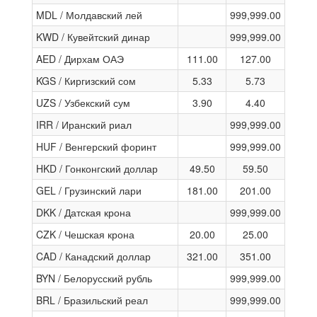
MDL / Молдавский лей
999,999.00
KWD / Кувейтский динар
999,999.00
AED / Дирхам ОАЭ
111.00
127.00
KGS / Киргизский сом
5.33
5.73
UZS / Узбекский сум
3.90
4.40
IRR / Иранский риал
999,999.00
HUF / Венгерский форинт
999,999.00
HKD / Гонконгский доллар
49.50
59.50
GEL / Грузинский лари
181.00
201.00
DKK / Датская крона
999,999.00
CZK / Чешская крона
20.00
25.00
CAD / Канадский доллар
321.00
351.00
BYN / Белорусский рубль
999,999.00
BRL / Бразильский реал
999,999.00