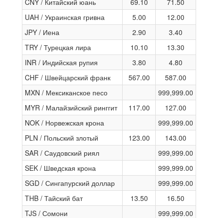
CNY / Китайский юань
69.10
71.50
UAH / Украинская гривна
5.00
12.00
JPY / Иена
2.90
3.40
TRY / Турецкая лира
10.10
13.30
INR / Индийская рупия
3.80
4.80
CHF / Швейцарский франк
567.00
587.00
MXN / Мексиканское песо
999,999.00
MYR / Малайзийский ринггит
117.00
127.00
NOK / Норвежская крона
999,999.00
PLN / Польский злотый
123.00
143.00
SAR / Саудовский риял
999,999.00
SEK / Шведская крона
999,999.00
SGD / Сингапурский доллар
999,999.00
THB / Тайский бат
13.50
16.50
TJS / Сомони
999,999.00