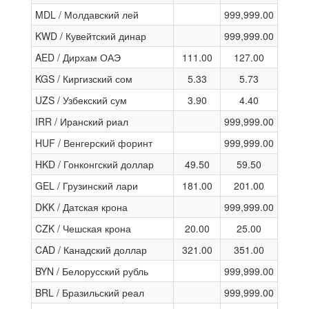
MDL / Молдавский лей
999,999.00
KWD / Кувейтский динар
999,999.00
AED / Дирхам ОАЭ
111.00
127.00
KGS / Киргизский сом
5.33
5.73
UZS / Узбекский сум
3.90
4.40
IRR / Иранский риал
999,999.00
HUF / Венгерский форинт
999,999.00
HKD / Гонконгский доллар
49.50
59.50
GEL / Грузинский лари
181.00
201.00
DKK / Датская крона
999,999.00
CZK / Чешская крона
20.00
25.00
CAD / Канадский доллар
321.00
351.00
BYN / Белорусский рубль
999,999.00
BRL / Бразильский реал
999,999.00