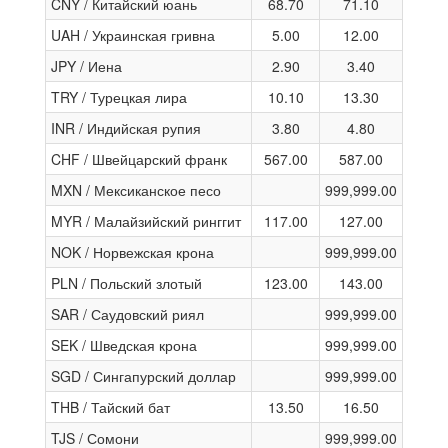
CNY / Китайский юань
68.70
71.10
UAH / Украинская гривна
5.00
12.00
JPY / Иена
2.90
3.40
TRY / Турецкая лира
10.10
13.30
INR / Индийская рупия
3.80
4.80
CHF / Швейцарский франк
567.00
587.00
MXN / Мексиканское песо
999,999.00
MYR / Малайзийский ринггит
117.00
127.00
NOK / Норвежская крона
999,999.00
PLN / Польский злотый
123.00
143.00
SAR / Саудовский риял
999,999.00
SEK / Шведская крона
999,999.00
SGD / Сингапурский доллар
999,999.00
THB / Тайский бат
13.50
16.50
TJS / Сомони
999,999.00