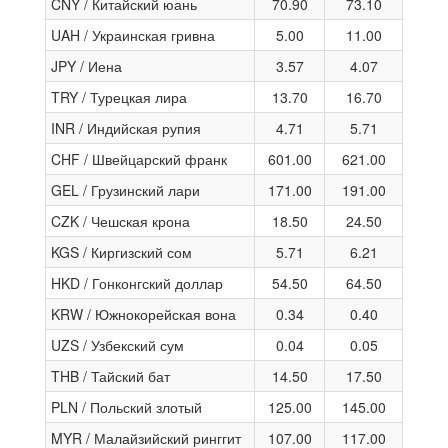
CNY / Китайский юань
70.90
73.10
UAH / Украинская гривна
5.00
11.00
JPY / Иена
3.57
4.07
TRY / Турецкая лира
13.70
16.70
INR / Индийская рупия
4.71
5.71
CHF / Швейцарский франк
601.00
621.00
GEL / Грузинский лари
171.00
191.00
CZK / Чешская крона
18.50
24.50
KGS / Киргизский сом
5.71
6.21
HKD / Гонконгский доллар
54.50
64.50
KRW / Южнокорейская вона
0.34
0.40
UZS / Узбекский сум
0.04
0.05
THB / Тайский бат
14.50
17.50
PLN / Польский злотый
125.00
145.00
MYR / Малайзийский ринггит
107.00
117.00